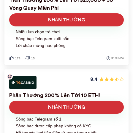
Tiền Thưởng 200% Lên Tới $25,000 + 50
Vòng Quay Miễn Phí
NHẬN THƯỞNG
Nhiều lựa chọn trò chơi
Sòng bạc Telegram xuất sắc
Lời chào mừng hào phóng
31/10/24
176
15
8.4
Phần Thưởng 200% Lên Tới 10 ETH!
NHẬN THƯỞNG
Sòng bạc Telegram số 1
Sòng bạc được cấp phép không có KYC
Hỗ trợ các loại tiền điện tử quan trọng nhất