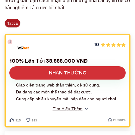
hướng dẫn bạn cách nhận diện những nhà cái uy tín để có
trải nghiệm cá cược tốt nhất.
Tất cả
10
100% Lên Tới 38.888.000 VNĐ
NHẬN THƯỞNG
Giao diện trang web thân thiện, dễ sử dụng.
Đa dạng các môn thể thao để đặt cược.
Cung cấp nhiều khuyến mãi hấp dẫn cho người chơi.
Tìm Hiểu Thêm
20/08/24
315
183