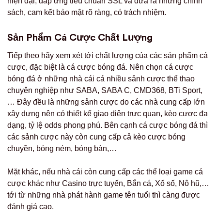
hiện đại, đáp ứng tiêu chuẩn SSL và đưa ra những chính
sách, cam kết bảo mật rõ ràng, có trách nhiệm.
Sản Phẩm Cá Cược Chất Lượng
Tiếp theo hãy xem xét tới chất lượng của các sản phẩm cá
cược, đặc biệt là cá cược bóng đá. Nên chọn cá cược
bóng đá ở những nhà cái cá nhiều sảnh cược thể thao
chuyên nghiệp như SABA, SABA C, CMD368, BTi Sport,
… Đây đều là những sảnh cược do các nhà cung cấp lớn
xây dựng nên có thiết kế giao diện trực quan, kèo cược đa
dạng, tỷ lệ odds phong phú. Bên cạnh cá cược bóng đá thì
các sảnh cược này còn cung cấp cả kèo cược bóng
chuyền, bóng ném, bóng bàn,…
Mặt khác, nếu nhà cái còn cung cấp các thể loại game cá
cược khác như Casino trực tuyến, Bắn cá, Xổ số, Nô hũ,…
tới từ những nhà phát hành game tên tuổi thì càng được
đánh giá cao.