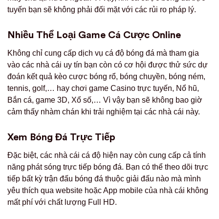
tuyến bạn sẽ không phải đối mặt với các rủi ro pháp lý.
Nhiều Thể Loại Game Cá Cược Online
Không chỉ cung cấp dịch vụ cá độ bóng đá mà tham gia
vào các nhà cái uy tín bạn còn có cơ hội được thử sức dự
đoán kết quả kèo cược bóng rổ, bóng chuyền, bóng ném,
tennis, golf,… hay chơi game Casino trực tuyến, Nổ hũ,
Bắn cá, game 3D, Xổ số,… Vì vậy bạn sẽ không bao giờ
cảm thấy nhàm chán khi trải nghiệm tại các nhà cái này.
Xem Bóng Đá Trực Tiếp
Đặc biệt, các nhà cái cá độ hiện nay còn cung cấp cả tính
năng phát sóng trực tiếp bóng đá. Bạn có thể theo dõi trực
tiếp bất kỳ trận đấu bóng đá thuộc giải đấu nào mà mình
yêu thích qua website hoặc App mobile của nhà cái không
mất phí với chất lượng Full HD.