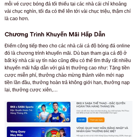
mỗi vé cược bóng đá tối thiểu tại các nhà cái chỉ khoảng
vài chục nghìn, tối đa có thể lên tới vài chục triệu, thậm chí
là cao hơn.
Chương Trình Khuyến Mãi Hấp Dẫn
Điểm cộng tiếp theo cho các nhà cái cá độ bóng đá online
đó là chương trình khuyến mãi. Dù bạn tham gia cá độ ở
bất kỳ nhà cái uy tín nào cũng đều có thể tìm thấy rất nhiều
khuyến mãi hấp dẫn với giá trị thưởng cao như: Tặng tiền
cược miễn phí, thưởng chào mừng thành viên mới nạp
tiền lần đầu, thưởng hoàn trả không giới hạn, thưởng nạp
lại, thưởng cược xiên,…