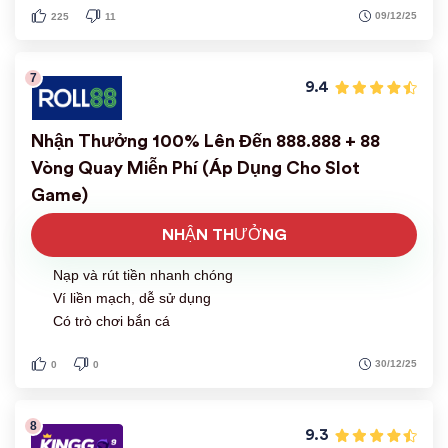
09/12/25
225
11
9.4
Nhận Thưởng 100% Lên Đến 888.888 + 88
Vòng Quay Miễn Phí (áp Dụng Cho Slot
Game)
NHẬN THƯỞNG
Nạp và rút tiền nhanh chóng
Ví liền mạch, dễ sử dụng
Có trò chơi bắn cá
30/12/25
0
0
9.3