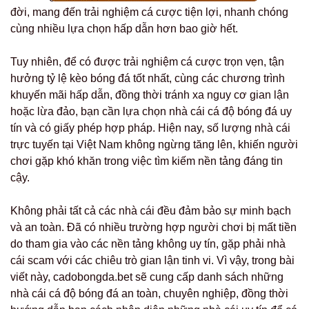
đời, mang đến trải nghiệm cá cược tiện lợi, nhanh chóng
cùng nhiều lựa chọn hấp dẫn hơn bao giờ hết.
Tuy nhiên, để có được trải nghiệm cá cược trọn vẹn, tận
hưởng tỷ lệ kèo bóng đá tốt nhất, cùng các chương trình
khuyến mãi hấp dẫn, đồng thời tránh xa nguy cơ gian lận
hoặc lừa đảo, bạn cần lựa chọn nhà cái cá độ bóng đá uy
tín và có giấy phép hợp pháp. Hiện nay, số lượng nhà cái
trực tuyến tại Việt Nam không ngừng tăng lên, khiến người
chơi gặp khó khăn trong việc tìm kiếm nền tảng đáng tin
cậy.
Không phải tất cả các nhà cái đều đảm bảo sự minh bạch
và an toàn. Đã có nhiều trường hợp người chơi bị mất tiền
do tham gia vào các nền tảng không uy tín, gặp phải nhà
cái scam với các chiêu trò gian lận tinh vi. Vì vậy, trong bài
viết này, cadobongda.bet sẽ cung cấp danh sách những
nhà cái cá độ bóng đá an toàn, chuyên nghiệp, đồng thời