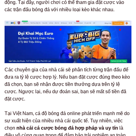
động. Tại đây, người chơi có thể tham gia đặt cược vào
các trận đấu bóng đá với nhiều loại kèo khác nhau.
Các chuyên gia của nhà cái sẽ phân tích từng trận đấu để
đưa ra tỷ lệ cược hợp lý. Nếu bạn đặt cược đúng theo kèo
đã chọn, bạn sẽ nhận được tiền thưởng dựa trên tỷ lệ
cược. Ngược lại, nếu dự đoán sai, bạn sẽ mất số tiền đã
đặt cược.
Tại Việt Nam, cá độ bóng đá online phát triển mạnh mẽ do
sự xuất hiện của nhiều nhà cái quốc tế. Tuy nhiên, việc
chọn
nhà cái cá cược bóng đá hợp pháp và uy tín
là
điều vô cùng quan trọng để đảm bảo trải nghiệm an toàn