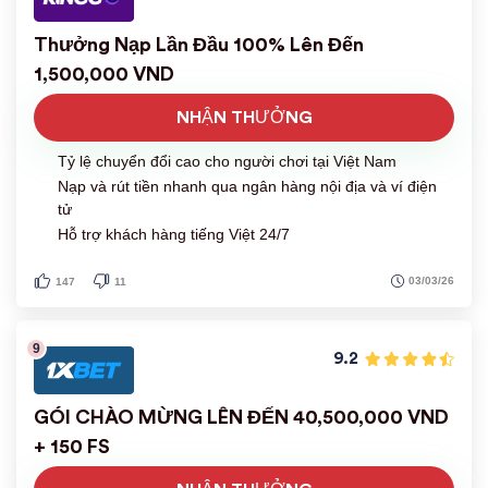
Thưởng Nạp Lần Đầu 100% Lên Đến
1,500,000 VND
NHẬN THƯỞNG
Tỷ lệ chuyển đổi cao cho người chơi tại Việt Nam
Nạp và rút tiền nhanh qua ngân hàng nội địa và ví điện
tử
Hỗ trợ khách hàng tiếng Việt 24/7
03/03/26
147
11
9.2
GÓI CHÀO MỪNG LÊN ĐẾN 40,500,000 VND
+ 150 FS